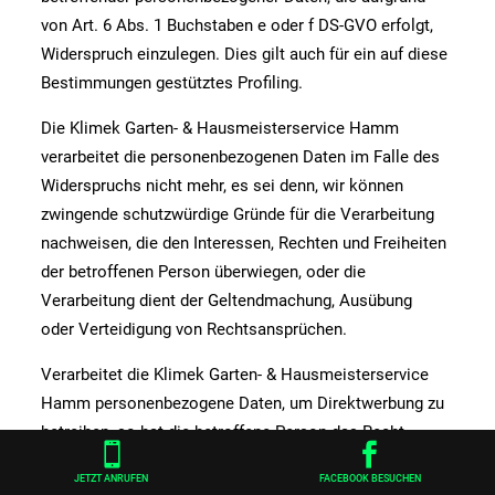
von Art. 6 Abs. 1 Buchstaben e oder f DS-GVO erfolgt,
Widerspruch einzulegen. Dies gilt auch für ein auf diese
Bestimmungen gestütztes Profiling.
Die Klimek Garten- & Hausmeisterservice Hamm
verarbeitet die personenbezogenen Daten im Falle des
Widerspruchs nicht mehr, es sei denn, wir können
zwingende schutzwürdige Gründe für die Verarbeitung
nachweisen, die den Interessen, Rechten und Freiheiten
der betroffenen Person überwiegen, oder die
Verarbeitung dient der Geltendmachung, Ausübung
oder Verteidigung von Rechtsansprüchen.
Verarbeitet die Klimek Garten- & Hausmeisterservice
Hamm personenbezogene Daten, um Direktwerbung zu
betreiben, so hat die betroffene Person das Recht,


jederzeit Widerspruch gegen die Verarbeitung der
JETZT ANRUFEN
FACEBOOK BESUCHEN
personenbezogenen Daten zum Zwecke derartiger